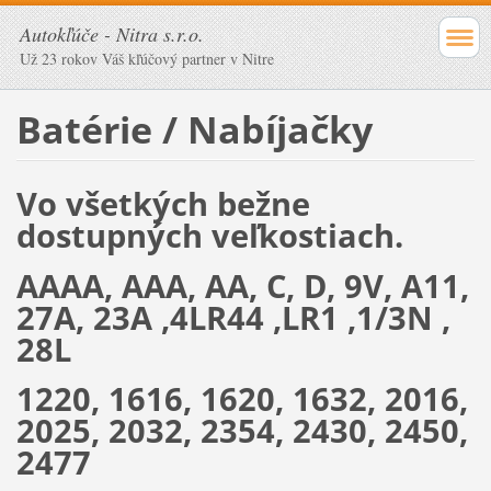
Autokľúče - Nitra s.r.o.
Už 23 rokov Váš kľúčový partner v Nitre
Batérie / Nabíjačky
Vo všetkých bežne
dostupných veľkostiach.
AAAA, AAA, AA, C, D, 9V, A11,
27A, 23A ,4LR44 ,LR1 ,
1/3N ,
28L
1220, 1616, 1620, 1632, 2016,
2025, 2032, 2354, 2430, 2450,
2477